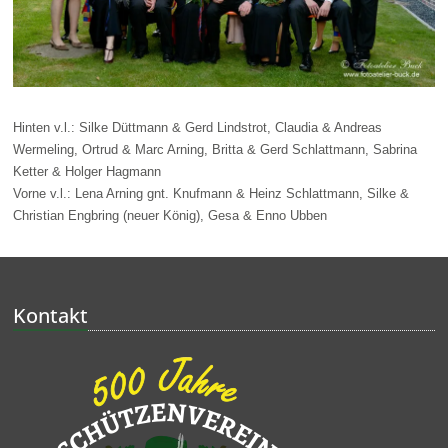
Hinten v.l.: Silke Düttmann & Gerd Lindstrot, Claudia & Andreas
Wermeling, Ortrud & Marc Arning, Britta & Gerd Schlattmann, Sabrina
Ketter & Holger Hagmann
Vorne v.l.: Lena Arning gnt.
Knufmann & Heinz Schlattmann, Silke &
Christian Engbring (neuer König), Gesa & Enno Ubben
Kontakt